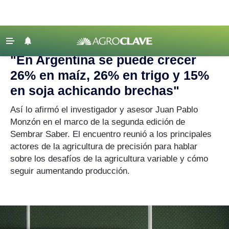
Agroclave
|
Empresas
|
Argentina
‹ VOLVER
Últimas Noticias
"En Argentina se puede crecer
Agricultura
26% en maíz, 26% en trigo y 15%
Ganadería
en soja achicando brechas"
Lechería
Así lo afirmó el investigador y asesor Juan Pablo
Monzón en el marco de la segunda edición de
Tecnología
Sembrar Saber. El encuentro reunió a los principales
Maquinaria agrícola
actores de la agricultura de precisión para hablar
Agenda
sobre los desafíos de la agricultura variable y cómo
seguir aumentando producción.
Regionales
Clima
Agronegocios
Mercados