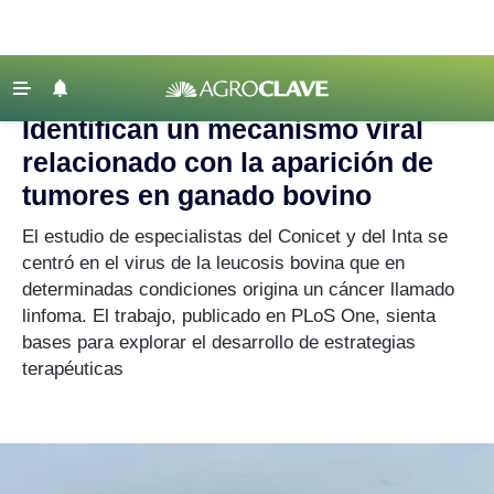
Agroclave
|
ganado
‹ VOLVER
Últimas Noticias
Identifican un mecanismo viral
Agricultura
relacionado con la aparición de
Ganadería
tumores en ganado bovino
Lechería
El estudio de especialistas del Conicet y del Inta se
centró en el virus de la leucosis bovina que en
Tecnología
determinadas condiciones origina un cáncer llamado
Maquinaria agrícola
linfoma. El trabajo, publicado en PLoS One, sienta
Agenda
bases para explorar el desarrollo de estrategias
terapéuticas
Regionales
Clima
Agronegocios
Mercados