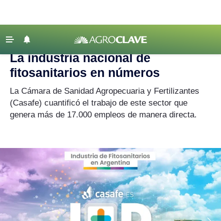
Agroclave
|
fertilizantes
‹ VOLVER
Últimas Noticias
La industria nacional de
Agricultura
fitosanitarios en números
Ganadería
La Cámara de Sanidad Agropecuaria y Fertilizantes
Lechería
(Casafe) cuantificó el trabajo de este sector que
genera más de 17.000 empleos de manera directa.
Tecnología
Maquinaria agrícola
Agenda
Regionales
Clima
Agronegocios
Mercados