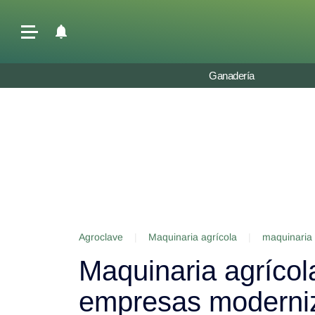
Últimas Noticias
Ganadería
Agricultura
Ganadería
Lechería
Tecnología
Maquinaria agrícola
Agenda
Agroclave
|
Maquinaria agrícola
|
maquinaria 
Regionales
Maquinaria agrícol
Clima
Agronegocios
empresas moderniz
Mercados