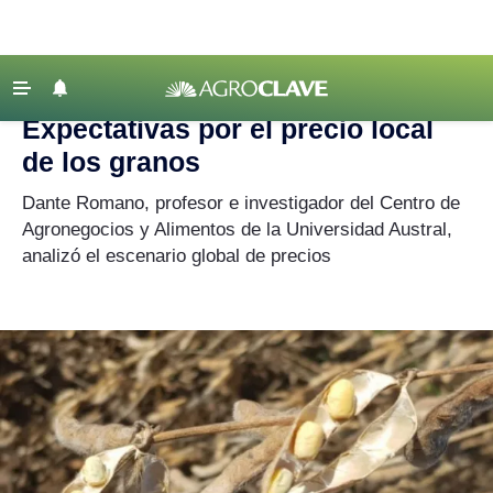
Agroclave
|
Mercados
|
granos
‹ VOLVER
Últimas Noticias
Expectativas por el precio local
Agricultura
de los granos
Ganadería
Dante Romano, profesor e investigador del Centro de
Lechería
Agronegocios y Alimentos de la Universidad Austral,
analizó el escenario global de precios
Tecnología
Maquinaria agrícola
Agenda
Regionales
Clima
Agronegocios
Mercados