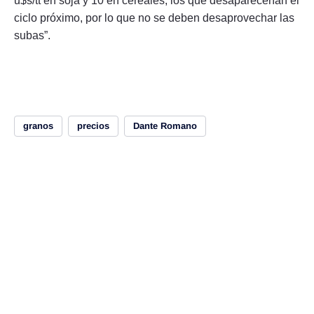
u$s/tt en soja y 10 en cereales, los que desaparecerían el
ciclo próximo, por lo que no se deben desaprovechar las
subas”.
granos
precios
Dante Romano