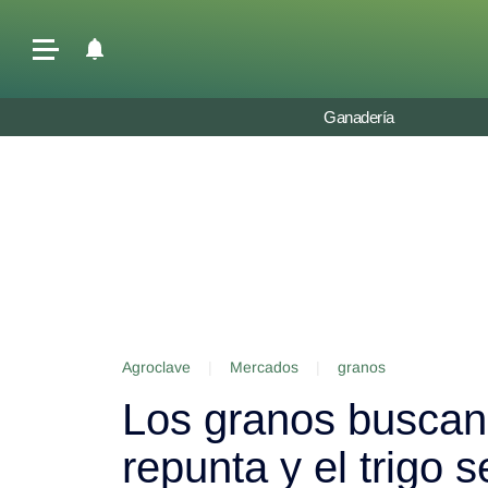
Últimas Noticias
Ganadería
Agricultura
Ganadería
Lechería
Tecnología
Maquinaria agrícola
Agenda
Agroclave
|
Mercados
|
granos
Regionales
Los granos buscan 
Clima
Agronegocios
repunta y el trigo 
Mercados