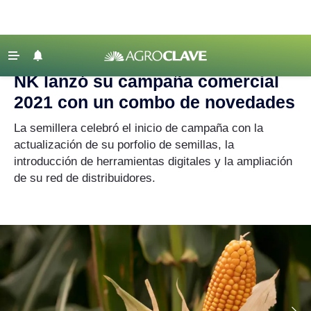
Agroclave
|
NK
‹ VOLVER
Últimas Noticias
NK lanzó su campaña comercial
Agricultura
2021 con un combo de novedades
Ganadería
La semillera celebró el inicio de campaña con la
Lechería
actualización de su porfolio de semillas, la
introducción de herramientas digitales y la ampliación
Tecnología
de su red de distribuidores.
Maquinaria agrícola
Agenda
Regionales
Clima
Agronegocios
Mercados