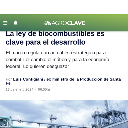
Agroclave
|
Opinión
|
biocombustibles
‹ VOLVER
Últimas Noticias
La ley de biocombustibles es
Agricultura
clave para el desarrollo
Ganadería
El marco regulatorio actual es estratégico para
Lechería
combatir el cambio climático y para la economía
federal. Lo quieren desguazar
Tecnología
Maquinaria agrícola
Por
Luis Contigiani / ex ministro de la Producción de Santa
Fe
Agenda
13 de enero 2024
·
06:05hs
Regionales
Clima
Agronegocios
Mercados