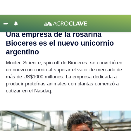
Agroclave
|
Bioceres
‹ VOLVER
Últimas Noticias
Una empresa de la rosarina
Agricultura
Bioceres es el nuevo unicornio
Ganadería
argentino
Lechería
Moolec Science, spin off de Bioceres, se convirtió en
un nuevo unicornio al superar el valor de mercado de
Tecnología
más de US$1000 millones. La empresa dedicada a
Maquinaria agrícola
producir proteínas animales con plantas comenzó a
Agenda
cotizar en el Nasdaq.
Regionales
Clima
Agronegocios
Mercados