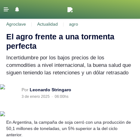
‹ VOLVER
Agroclave
|
Actualidad
|
agro
Últimas Noticias
El agro frente a una tormenta
Agricultura
perfecta
Ganadería
Incertidumbre por los bajos precios de los
Lechería
commodities a nivel internacional, la buena salud que
siguen teniendo las retenciones y un dólar retrasado
Tecnología
Maquinaria agrícola
Por
Leonardo Stringaro
Agenda
3 de enero 2025
·
06:00hs
Regionales
Clima
En Argentina, la campaña de soja cerró con una producción de
Agronegocios
50,1 millones de toneladas, un 5% superior a la del ciclo
anterior.
Mercados