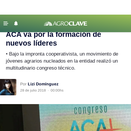
Agroclave
‹ VOLVER
Últimas Noticias
ACA va por la formación de
Agricultura
nuevos líderes
Ganadería
• Bajo la impronta cooperativista, un movimiento de
Lechería
jóvenes agrarios nucleados en la entidad realizó un
multitudinario congreso técnico.
Tecnología
Maquinaria agrícola
Por
Lizi Domínguez
Agenda
28 de julio 2018
·
00:00hs
Regionales
Clima
Agronegocios
Mercados