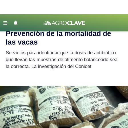
Agroclave
|
Ciencia y Tecnología
|
vacas
‹ VOLVER
Últimas Noticias
Prevención de la mortalidad de
Agricultura
las vacas
Ganadería
Servicios para identificar que la dosis de antibiótico
Lechería
que llevan las muestras de alimento balanceado sea
la correcta. La investigación del Conicet
Tecnología
Maquinaria agrícola
Agenda
Regionales
Clima
Agronegocios
Mercados