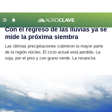
Agroclave
|
Crónicas de Campaña
|
lluvias
‹ VOLVER
Últimas Noticias
Con el regreso de las lluvias ya se
Agricultura
mide la próxima siembra
Ganadería
Las últimas precipitaciones cubrieron la mayor parte
Lechería
de la región núcleo. El ciclo actual está perdido. La
soja, por el piso y con grano verde. La revancha
Tecnología
Maquinaria agrícola
Agenda
Regionales
Clima
Agronegocios
Mercados