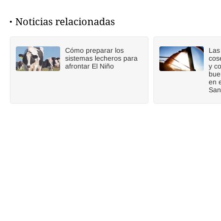
Noticias relacionadas
Cómo preparar los
Las 
sistemas lecheros para
cos
afrontar El Niño
y c
bue
en 
San