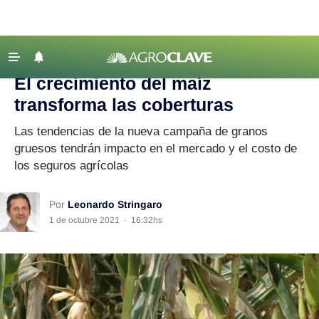
Agroclave
|
maíz
‹ VOLVER
Últimas Noticias
El crecimiento del maíz
Agricultura
transforma las coberturas
Ganadería
Las tendencias de la nueva campaña de granos
Lechería
gruesos tendrán impacto en el mercado y el costo de
los seguros agrícolas
Tecnología
Maquinaria agrícola
Por
Leonardo Stringaro
Agenda
1 de octubre 2021
·
16:32hs
Regionales
Clima
Agronegocios
Mercados