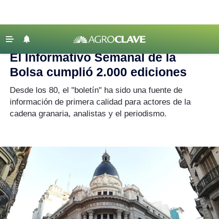
Agroclave
|
BCR
‹ VOLVER
Últimas Noticias
El Informativo Semanal de la
Agricultura
Bolsa cumplió 2.000 ediciones
Ganadería
Desde los 80, el "boletín" ha sido una fuente de
Lechería
información de primera calidad para actores de la
cadena granaria, analistas y el periodismo.
Tecnología
Maquinaria agrícola
Agenda
Regionales
Clima
Agronegocios
Mercados