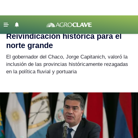
Agroclave
|
Jorge Capitanich
‹ VOLVER
Últimas Noticias
Reivindicación histórica para el
Agricultura
norte grande
Ganadería
El gobernador del Chaco, Jorge Capitanich, valoró la
Lechería
inclusión de las provincias históricamente rezagadas
en la política fluvial y portuaria
Tecnología
Maquinaria agrícola
Agenda
Regionales
Clima
Agronegocios
Mercados