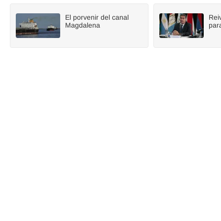
El porvenir del canal
Reiv
Magdalena
par