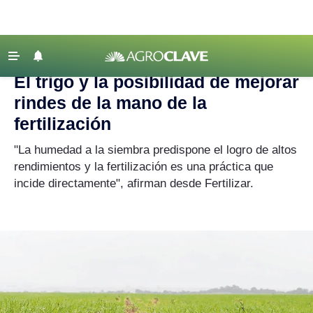
Agroclave
|
trigo
‹ VOLVER
Últimas Noticias
El trigo y la posibilidad de mejorar
Agricultura
rindes de la mano de la
Ganadería
fertilización
Lechería
"La humedad a la siembra predispone el logro de altos
rendimientos y la fertilización es una práctica que
Tecnología
incide directamente", afirman desde Fertilizar.
Maquinaria agrícola
Agenda
Regionales
Clima
Agronegocios
Mercados