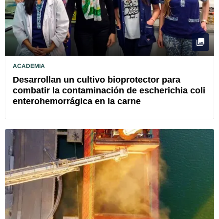
ACADEMIA
Desarrollan un cultivo bioprotector para
combatir la contaminación de escherichia coli
enterohemorrágica en la carne