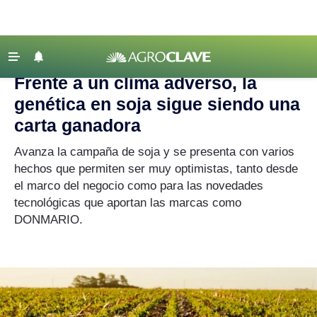
Agroclave
|
soja
‹ VOLVER
Últimas Noticias
Frente a un clima adverso, la
Agricultura
genética en soja sigue siendo una
Ganadería
carta ganadora
Lechería
Avanza la campaña de soja y se presenta con varios
hechos que permiten ser muy optimistas, tanto desde
Tecnología
el marco del negocio como para las novedades
Maquinaria agrícola
tecnológicas que aportan las marcas como
Agenda
DONMARIO.
Regionales
Clima
Agronegocios
Mercados