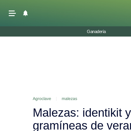
Últimas Noticias
Ganadería
Agricultura
Ganadería
Lechería
Tecnología
Maquinaria agrícola
Agenda
Agroclave
|
malezas
Regionales
Malezas: identikit
Clima
Agronegocios
gramíneas de vera
Mercados