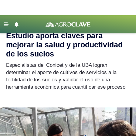
Agroclave
|
Academia
|
suelos
‹ VOLVER
Últimas Noticias
Estudio aporta claves para
Agricultura
mejorar la salud y productividad
Ganadería
de los suelos
Lechería
Especialistas del Conicet y de la UBA logran
determinar el aporte de cultivos de servicios a la
Tecnología
fertilidad de los suelos y validar el uso de una
Maquinaria agrícola
herramienta económica para cuantificar ese proceso
Agenda
Regionales
Clima
Agronegocios
Mercados