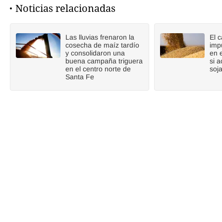
Noticias relacionadas
Las lluvias frenaron la
El 
cosecha de maíz tardío
imp
y consolidaron una
en 
buena campaña triguera
si a
en el centro norte de
soj
Santa Fe