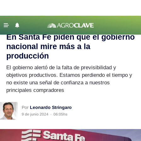
Agroclave
|
Actualidad
|
Santa Fe
‹ VOLVER
Últimas Noticias
En Santa Fe piden que el gobierno
Agricultura
nacional mire más a la
Ganadería
producción
Lechería
El gobierno alertó de la falta de previsibilidad y
objetivos productivos. Estamos perdiendo el tiempo y
Tecnología
no existe una señal de confianza a nuestros
Maquinaria agrícola
principales compradores
Agenda
Regionales
Por
Leonardo Stringaro
9 de junio 2024
·
06:05hs
Clima
Agronegocios
Mercados