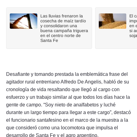
Las lluvias frenaron la
El 
cosecha de maíz tardío
imp
y consolidaron una
en 
buena campaña triguera
si a
en el centro norte de
soj
Santa Fe
Desafiante y tomando prestada la emblemática frase del
agitador rural entrerriano Alfredo De Angelis, habló de su
cronología de vida resaltando que llegó al cargo con
esfuerzo y un trabajo similar al que todos los días hace la
gente de campo. “Soy nieto de analfabetos y luché
durante un largo tiempo para llegar a este cargo”, destacó
el funcionario santafesino en el marco de la muestra a la
que consideró como una locomotora que impulsa el
desarrollo de Santa Fe y el agro argentino.