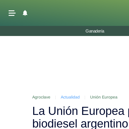
Últimas Noticias
Ganadería
Agricultura
Ganadería
Lechería
Tecnología
Maquinaria agrícola
Agenda
Agroclave
|
Actualidad
|
Unión Europea
Regionales
La Unión Europea 
Clima
Agronegocios
biodiesel argentin
Mercados