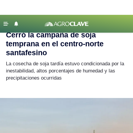
Agroclave
|
Agricultura
|
soja
‹ VOLVER
Últimas Noticias
Cerró la campaña de soja
Agricultura
temprana en el centro-norte
Ganadería
santafesino
Lechería
La cosecha de soja tardía estuvo condicionada por la
inestabilidad, altos porcentajes de humedad y las
Tecnología
precipitaciones ocurridas
Maquinaria agrícola
Agenda
Regionales
Clima
Agronegocios
Mercados