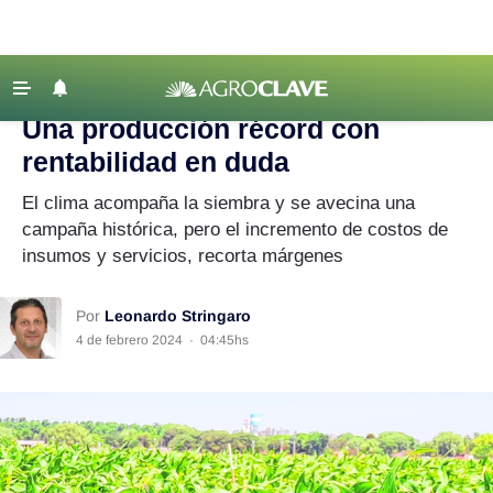
Agroclave
|
Agricultura
|
producción
‹ VOLVER
Últimas Noticias
Una producción récord con
Agricultura
rentabilidad en duda
Ganadería
El clima acompaña la siembra y se avecina una
Lechería
campaña histórica, pero el incremento de costos de
insumos y servicios, recorta márgenes
Tecnología
Maquinaria agrícola
Por
Leonardo Stringaro
Agenda
4 de febrero 2024
·
04:45hs
Regionales
Clima
Agronegocios
Mercados