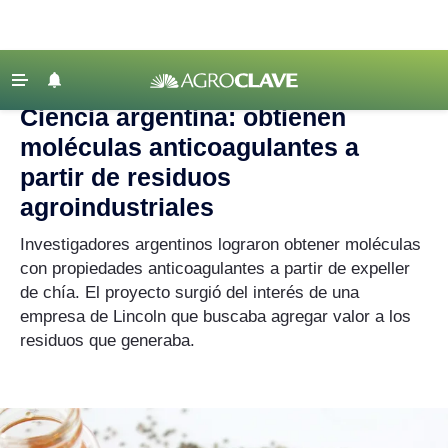
Agroclave
|
ciencia
‹ VOLVER
Últimas Noticias
Ciencia argentina: obtienen
Agricultura
moléculas anticoagulantes a
Ganadería
partir de residuos
agroindustriales
Lechería
Tecnología
Investigadores argentinos lograron obtener moléculas
con propiedades anticoagulantes a partir de expeller
Maquinaria agrícola
de chía. El proyecto surgió del interés de una
Agenda
empresa de Lincoln que buscaba agregar valor a los
residuos que generaba.
Regionales
Clima
Agronegocios
Mercados