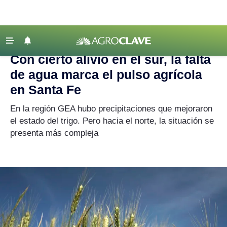
Agroclave
|
Crónicas de Campaña
|
agua
‹ VOLVER
Últimas Noticias
Con cierto alivio en el sur, la falta
Agricultura
de agua marca el pulso agrícola
Ganadería
en Santa Fe
Lechería
En la región GEA hubo precipitaciones que mejoraron
el estado del trigo. Pero hacia el norte, la situación se
Tecnología
presenta más compleja
Maquinaria agrícola
Agenda
Regionales
Clima
Agronegocios
Mercados