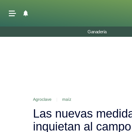
Últimas Noticias
Ganadería
Agricultura
Ganadería
Lechería
Tecnología
Maquinaria agrícola
Agenda
Agroclave
|
maíz
Regionales
Las nuevas medida
Clima
Agronegocios
inquietan al campo
Mercados