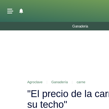
Últimas Noticias
Ganadería
Agricultura
Ganadería
Lechería
Tecnología
Maquinaria agrícola
Agenda
Agroclave
|
Ganadería
|
carne
Regionales
"El precio de la ca
Clima
Agronegocios
su techo"
Mercados