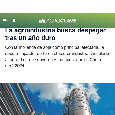
Agroclave
|
Mercados
|
soja
‹ VOLVER
Últimas Noticias
La agroindustria busca despegar
Agricultura
tras un año duro
Ganadería
Con la molienda de soja como principal afectada, la
Lechería
sequía impactó fuerte en el sector industrial vinculado
al agro. Los que cayeron y los que zafaron. Cómo
Tecnología
será 2024
Maquinaria agrícola
Agenda
Regionales
Clima
Agronegocios
Mercados