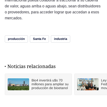
internacional pueda colaborar a traccionar a su cadena
de valor, aguas arriba o aguas abajo, sean distribuidores
o proveedores, para acceder lograr que accedan a esos
mercados.
producción
Santa Fe
industria
Noticias relacionadas
Bio4 invertirá u$s 70
Ley
millones para ampliar su
Fed
producción de bioetanol
mov