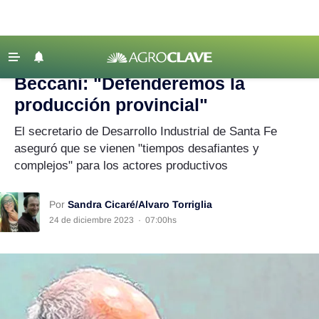
Agroclave
|
Política agropecuaria
|
producción
‹ VOLVER
Últimas Noticias
Beccani: "Defenderemos la
Agricultura
producción provincial"
Ganadería
El secretario de Desarrollo Industrial de Santa Fe
Lechería
aseguró que se vienen "tiempos desafiantes y
complejos" para los actores productivos
Tecnología
Maquinaria agrícola
Por
Sandra Cicaré/Alvaro Torriglia
Agenda
24 de diciembre 2023
·
07:00hs
Regionales
Clima
Agronegocios
Mercados