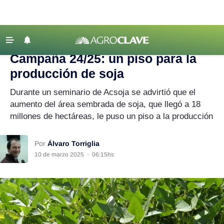
Agroclave
|
Agricultura
|
soja
‹ VOLVER
Últimas Noticias
Campaña 24/25: un piso para la
Agricultura
producción de soja
Ganadería
Durante un seminario de Acsoja se advirtió que el
Lechería
aumento del área sembrada de soja, que llegó a 18
millones de hectáreas, le puso un piso a la producción
Tecnología
Maquinaria agrícola
Por
Álvaro Torriglia
Agenda
10 de marzo 2025
·
06:15hs
Regionales
Clima
Agronegocios
Mercados