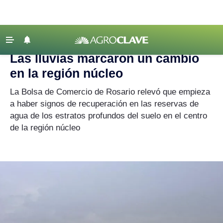
Agroclave
|
Crónicas de Campaña
|
región núcleo
‹ VOLVER
Últimas Noticias
Las lluvias marcaron un cambio
Agricultura
en la región núcleo
Ganadería
La Bolsa de Comercio de Rosario relevó que empieza
Lechería
a haber signos de recuperación en las reservas de
agua de los estratos profundos del suelo en el centro
Tecnología
de la región núcleo
Maquinaria agrícola
Agenda
Regionales
Clima
Agronegocios
Mercados